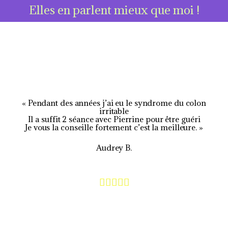
Elles en parlent mieux que moi !
« Pendant des années j’ai eu le syndrome du colon
irritable
Il a suffit 2 séance avec Pierrine pour être guéri
Je vous la conseille fortement c’est la meilleure. »
Audrey B.
N





o
t