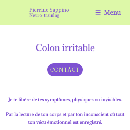
Aller
Pierrine Sappino
Menu
au
Neuro-training
contenu
Colon irritable
CONTACT
Je te libère de tes symptômes, physiques ou invisibles.
Par la lecture de ton corps et par ton inconscient où tout
ton vécu émotionnel est enregistré.