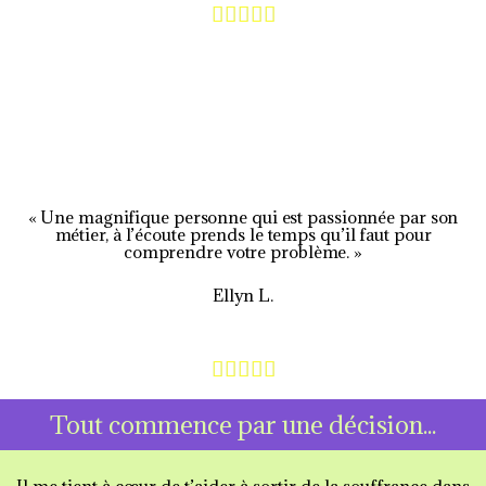
N





o
t
é
5
s
« Une magnifique personne qui est passionnée par son
métier, à l’écoute prends le temps qu’il faut pour
u
comprendre votre problème. »
r
Ellyn L.
5
N





o
Tout commence par une décision...
t
é