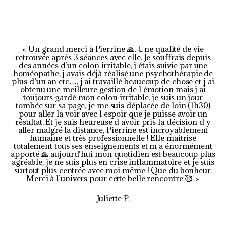
é
5
s
« Un grand merci à Pierrine 🙏. Une qualité de vie
retrouvée après 3 séances avec elle. Je souffrais depuis
u
des années d’un colon irritable, j étais suivie par une
homéopathe, j avais déjà réalisé une psychothérapie de
r
plus d’un an etc…, j ai travaillé beaucoup de chose et j ai
obtenu une meilleure gestion de l émotion mais j ai
5
toujours gardé mon colon irritable. je suis un jour
tombée sur sa page, je me suis déplacée de loin (1h30)
pour aller la voir avec l espoir que je puisse avoir un
résultat. Et je suis heureuse d avoir pris la décision d y
aller malgré la distance, Pierrine est incroyablement
humaine et très professionnelle ! Elle maîtrise
totalement tous ses enseignements et m a énormément
apporté 🙏 aujourd’hui mon quotidien est beaucoup plus
agréable, je ne suis plus en crise inflammatoire et je suis
surtout plus centrée avec moi même ! Que du bonheur.
Merci à l’univers pour cette belle rencontre 🥰
. »
Juliette P.