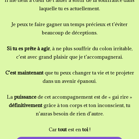
Il me tient à cœur de t’aider à sortir de la souffrance dans
laquelle tu es actuellement.
5
s
Je peux te faire gagner un temps précieux et t’éviter
u
beaucoup de déceptions.
r
Si tu es prête à agir
, à ne plus souffrir du colon irritable,
5
c’est avec grand plaisir que je t’accompagnerai.
C’est maintenant
que tu peux changer ta vie et te projeter
dans un avenir épanoui.
La
puissance
de cet accompagnement est de « gai rire »
définitivement
grâce à ton corps et ton inconscient, tu
n’auras besoin de rien d’autre.
Car
tout
est en
toi
!