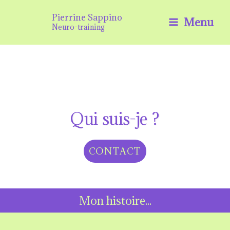
Aller
Pierrine Sappino
Menu
au
Neuro-training
contenu
Qui suis-je ?
CONTACT
Mon histoire...