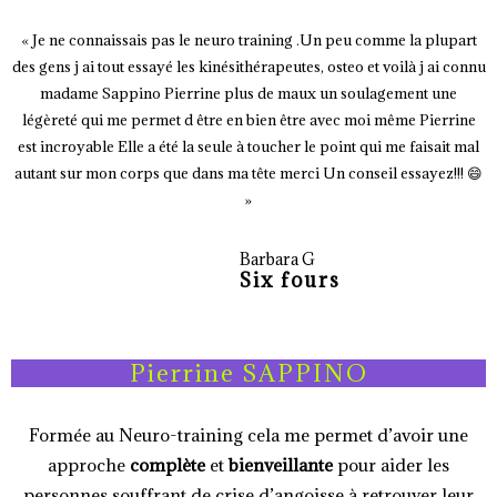
« Je ne connaissais pas le neuro training .Un peu comme la plupart
des gens j ai tout essayé les kinésithérapeutes, osteo et voilà j ai connu
madame Sappino Pierrine plus de maux un soulagement une
légèreté qui me permet d être en bien être avec moi même Pierrine
est incroyable Elle a été la seule à toucher le point qui me faisait mal
autant sur mon corps que dans ma tête merci Un conseil essayez!!! 😄
»
Barbara G
Six fours
Pierrine SAPPINO
Formée au Neuro-training cela me permet d’avoir une
approche
complète
et
bienveillante
pour aider les
personnes souffrant de crise d’angoisse à retrouver leur