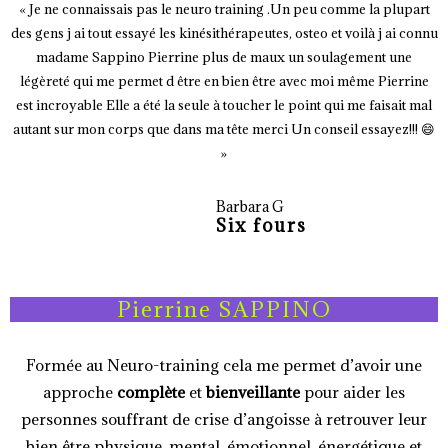
« Je ne connaissais pas le neuro training .Un peu comme la plupart
des gens j ai tout essayé les kinésithérapeutes, osteo et voilà j ai connu
madame Sappino Pierrine plus de maux un soulagement une
légèreté qui me permet d être en bien être avec moi même Pierrine
est incroyable Elle a été la seule à toucher le point qui me faisait mal
autant sur mon corps que dans ma tête merci Un conseil essayez!!! 😄
»
Barbara G
Six fours
Pierrine SAPPINO
Formée au Neuro-training cela me permet d’avoir une
approche
complète
et
bienveillante
pour aider les
personnes souffrant de crise d’angoisse à retrouver leur
bien être physique, mental, émotionnel, énergétique et