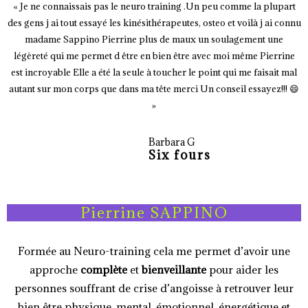
« Je ne connaissais pas le neuro training .Un peu comme la plupart
des gens j ai tout essayé les kinésithérapeutes, osteo et voilà j ai connu
madame Sappino Pierrine plus de maux un soulagement une
légèreté qui me permet d être en bien être avec moi même Pierrine
est incroyable Elle a été la seule à toucher le point qui me faisait mal
autant sur mon corps que dans ma tête merci Un conseil essayez!!! 😄
»
Barbara G
Six fours
Pierrine SAPPINO
Formée au Neuro-training cela me permet d’avoir une
approche
complète
et
bienveillante
pour aider les
personnes souffrant de crise d’angoisse à retrouver leur
bien être physique, mental, émotionnel, énergétique et